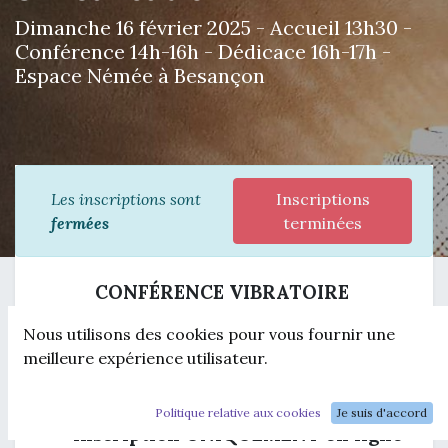
Dimanche 16 février 2025 - Accueil 13h30 -
Conférence 14h-16h - Dédicace 16h-17h -
Espace Némée à Besançon
Les inscriptions sont
Inscriptions
fermées
terminées
CONFÉRENCE VIBRATOIRE
Thème : RÉGÉNÉRATION, RÉSILIENCE &
Nous utilisons des cookies pour vous fournir une
RÉALISATION
meilleure expérience utilisateur.
80 places
Politique relative aux cookies
Je suis d'accord
Inscription UNIQUEMENT en ligne