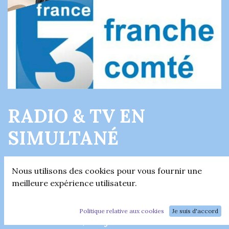
RADIO & TV EN
SIMULTANÉ
Nous utilisons des cookies pour vous fournir une
Voici la rediffusion de l'émission
meilleure expérience utilisateur.
radio 'Les comtois qui comptent' du
Politique relative aux cookies
Je suis d'accord
18 mars 2026, où je suis venue