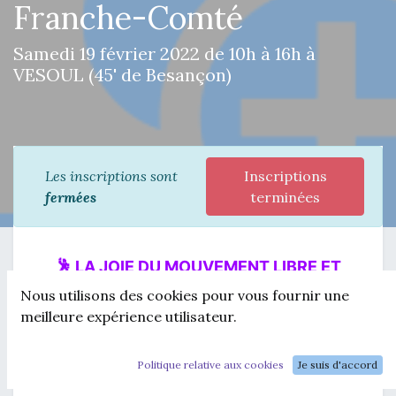
Franche-Comté
Samedi 19 février 2022 de 10h à 16h à
VESOUL (45' de Besançon)
Les inscriptions sont
Inscriptions
fermées
terminées
🕺 
LA JOIE DU MOUVEMENT LIBRE ET 
CONSCIENT
💃
Nous utilisons des cookies pour vous fournir une
meilleure expérience utilisateur.
Lâcher ses vieux conditionnements limitants
pour vivre une vie pleine de vitalité, de
Politique relative aux cookies
Je suis d'accord
fluidité et de légèreté