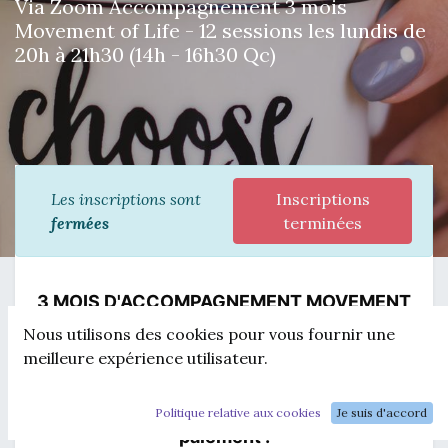
Via Zoom Accompagnement 3 mois
Movement of Life - 12 sessions les lundis de
20h à 21h30 (14h - 16h30 Qc)
Les inscriptions sont
Inscriptions
fermées
terminées
 3 MOIS D'ACCOMPAGNEMENT MOVEMENT 
OF LIFE
Nous utilisons des cookies pour vous fournir une
LES LUNDIS SOIR VIA ZOOM
meilleure expérience utilisateur.
Ta place est réservée à réception du 
Politique relative aux cookies
Je suis d'accord
paiement :