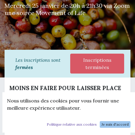
Mercredi 25 janvier de 20h à 21h30 via Zoom
une soirée Movement of Life
Les inscriptions sont
Inscriptions
fermées
terminées
MOINS EN FAIRE POUR LAISSER PLACE
A LA VIE
Nous utilisons des cookies pour vous fournir une
Mercredi 25 janvier 20h 21h30 (14h 15h30
meilleure expérience utilisateur.
au Québec) via Zoom
Cette soirée est ouverte à TOUS.
Politique relative aux cookies
Je suis d'accord