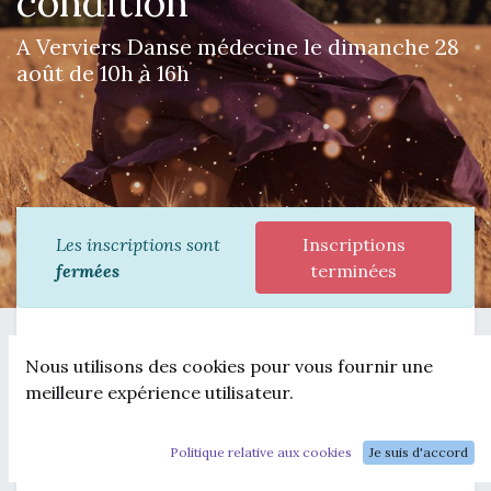
condition
A Verviers Danse médecine le dimanche 28
août de 10h à 16h
Les inscriptions sont
Inscriptions
fermées
terminées
JOURNEE DANSE MEDECINE DIMANCHE 28 
Nous utilisons des cookies pour vous fournir une
AOUT A VERVIERS 10H 16H
meilleure expérience utilisateur.
Inscription par mail : 
info@o-s-e.be
Politique relative aux cookies
Je suis d'accord