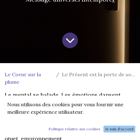
Le Coeur sur la
Le Présent est la porte de sortie.
plume
Le mental se balade. Les émotions dansent.
Nous utilisons des cookies pour vous fournir une
meilleure expérience utilisateur.
REVIENT ICI.
Pose ton attention sur MAINTENANT : corps,
Politique relative aux cookies
Je suis d'accord
objet, environnement.