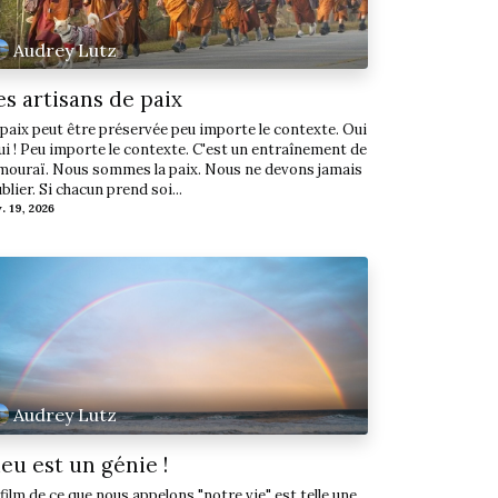
Audrey Lutz
s artisans de paix
paix peut être préservée peu importe le contexte. Oui
ui ! Peu importe le contexte. C'est un entraînement de
mouraï. Nous sommes la paix. Nous ne devons jamais
ublier. Si chacun prend soi...
v. 19, 2026
Audrey Lutz
eu est un génie !
film de ce que nous appelons "notre vie" est telle une