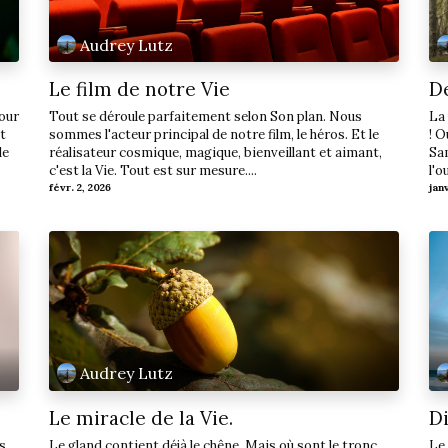
Audrey Lutz
Le film de notre Vie
De
pour
Tout se déroule parfaitement selon Son plan. Nous
La 
t
sommes l'acteur principal de notre film, le héros. Et le
! O
le
réalisateur cosmique, magique, bienveillant et aimant,
Sa
c'est la Vie. Tout est sur mesure....
l'o
févr. 2, 2026
jan
Audrey Lutz
Le miracle de la Vie.
Di
us
Le gland contient déjà le chêne. Mais où sont le tronc,
Le 