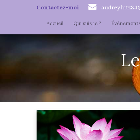
Contactez-moi
audreylutz84
Accueil
Qui suis je ?
Évènement
Le