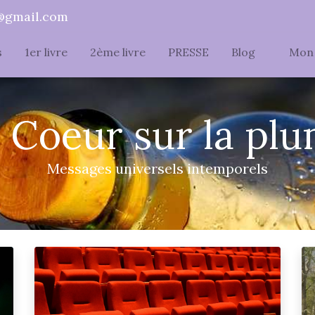
@gmail.com
s
1er livre
2ème livre
PRESSE
Blog
Mon 
 Coeur sur la pl
Messages universels intemporels